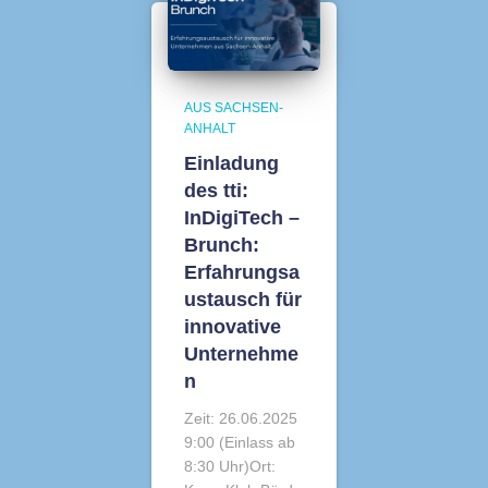
AUS SACHSEN-
ANHALT
Einladung
des tti:
InDigiTech –
Brunch:
Erfahrungsa
ustausch für
innovative
Unternehme
n
Zeit: 26.06.2025
9:00 (Einlass ab
8:30 Uhr)Ort: