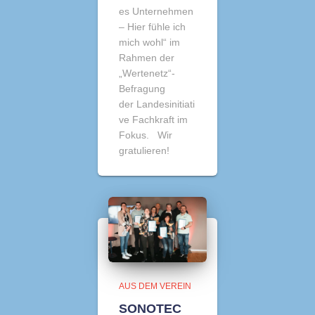
es Unternehmen
– Hier fühle ich
mich wohl“ im
Rahmen der
„Wertenetz“-
Befragung
der Landesinitiati
ve Fachkraft im
Fokus. Wir
gratulieren!
AUS DEM VEREIN
SONOTEC