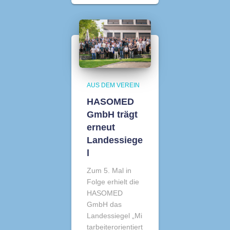
AUS DEM VEREIN
HASOMED
GmbH trägt
erneut
Landessiege
l
Zum 5. Mal in
Folge erhielt die
HASOMED
GmbH das
Landessiegel „Mi
tarbeiterorientiert