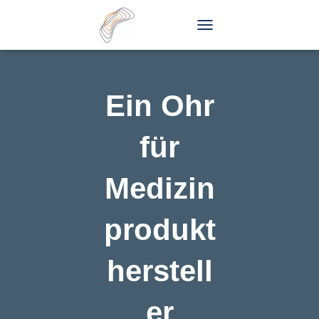
T
O
G
G
L
Ein Ohr
E
N
A
für
V
I
G
Medizin
A
T
I
produkt
O
N
herstell
er