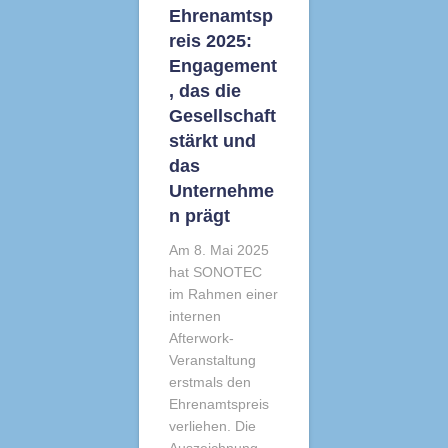
Ehrenamtsp
reis 2025:
Engagement
, das die
Gesellschaft
stärkt und
das
Unternehme
n prägt
Am 8. Mai 2025
hat SONOTEC
im Rahmen einer
internen
Afterwork-
Veranstaltung
erstmals den
Ehrenamtspreis
verliehen. Die