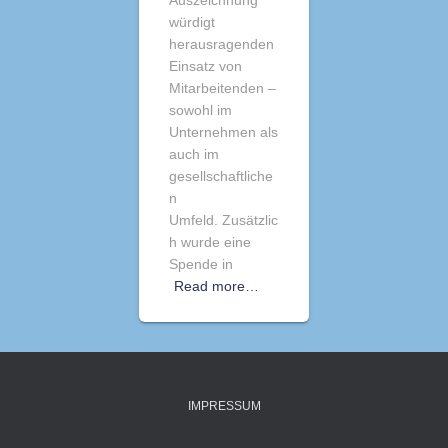
Auszeichnung
würdigt
herausragenden
Einsatz von
Mitarbeitenden –
sowohl im
Unternehmen als
auch im
gesellschaftliche
n
Umfeld. Zusätzlic
h wurde eine
Spende in
Read more…
IMPRESSUM