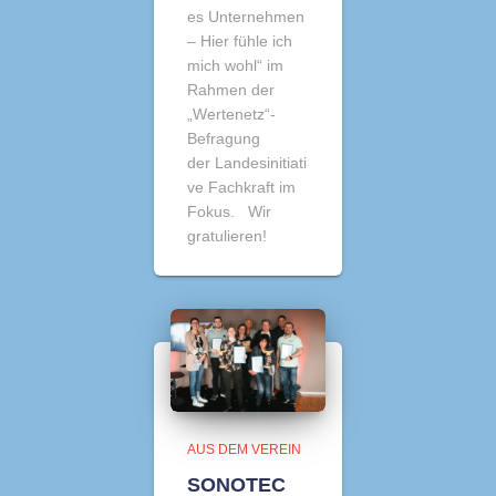
es Unternehmen
– Hier fühle ich
mich wohl“ im
Rahmen der
„Wertenetz“-
Befragung
der Landesinitiati
ve Fachkraft im
Fokus. Wir
gratulieren!
AUS DEM VEREIN
SONOTEC