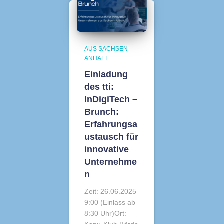
AUS SACHSEN-
ANHALT
Einladung
des tti:
InDigiTech –
Brunch:
Erfahrungsa
ustausch für
innovative
Unternehme
n
Zeit: 26.06.2025
9:00 (Einlass ab
8:30 Uhr)Ort: