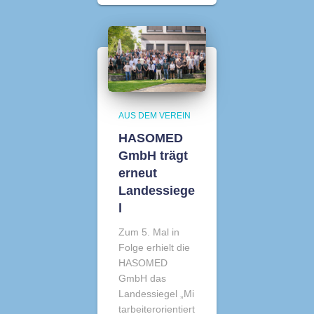
AUS DEM VEREIN
HASOMED
GmbH trägt
erneut
Landessiege
l
Zum 5. Mal in
Folge erhielt die
HASOMED
GmbH das
Landessiegel „Mi
tarbeiterorientiert