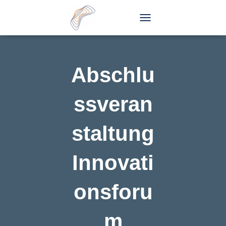
T
O
G
G
L
Abschlu
E
N
A
ssveran
V
I
G
staltung
A
T
I
Innovati
O
N
onsforu
m