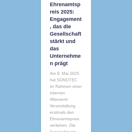
Ehrenamtsp
reis 2025:
Engagement
, das die
Gesellschaft
stärkt und
das
Unternehme
n prägt
Am 8. Mai 2025
hat SONOTEC
im Rahmen einer
internen
Afterwork-
Veranstaltung
erstmals den
Ehrenamtspreis
verliehen. Die
Auszeichnung