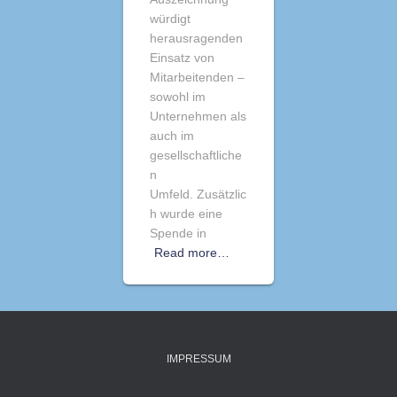
würdigt
herausragenden
Einsatz von
Mitarbeitenden –
sowohl im
Unternehmen als
auch im
gesellschaftliche
n
Umfeld. Zusätzlic
h wurde eine
Spende in
Read more…
IMPRESSUM