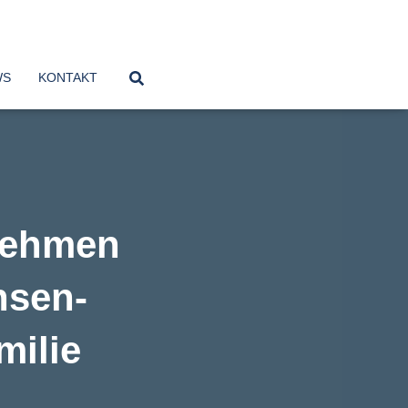
WS
KONTAKT
rnehmen
hsen-
milie