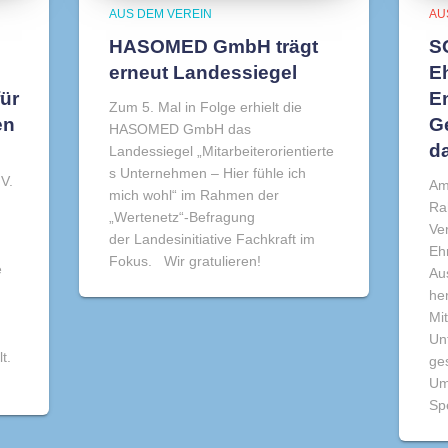
AUS DEM VEREIN
AU
HASOMED GmbH trägt
S
erneut Landessiegel
E
ür
E
Zum 5. Mal in Folge erhielt die
en
Ge
HASOMED GmbH das
d
Landessiegel „Mitarbeiterorientierte
s Unternehmen – Hier fühle ich
V.
Am
mich wohl“ im Rahmen der
Ra
„Wertenetz“-Befragung
Ve
der Landesinitiative Fachkraft im
Eh
Fokus. Wir gratulieren!
e
Au
he
Mi
Un
t.
ges
Um
Sp