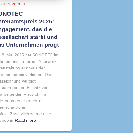
S DEM VEREIN
ONOTEC
hrenamtspreis 2025:
ngagement, das die
sellschaft stärkt und
as Unternehmen prägt
 8. Mai 2025 hat SONOTEC im
hmen einer internen Afterwork-
ranstaltung erstmals den
renamtspreis verliehen. Die
szeichnung würdigt
rausragenden Einsatz von
tarbeitenden – sowohl im
ternehmen als auch im
ellschaftlichen
feld. Zusätzlich wurde eine
ende in
Read more…