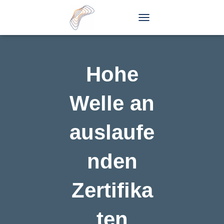
T
O
G
G
L
Hohe
E
N
A
Welle an
V
I
G
auslaufe
A
T
I
nden
O
N
Zertifika
ten