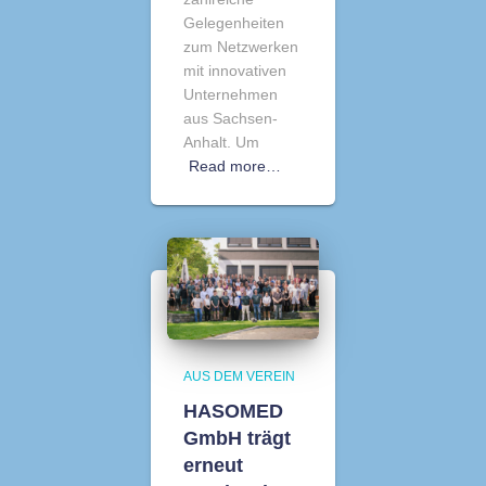
Gelegenheiten
zum Netzwerken
mit innovativen
Unternehmen
aus Sachsen-
Anhalt. Um
Read more…
AUS DEM VEREIN
HASOMED
GmbH trägt
erneut