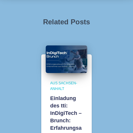
Related Posts
AUS SACHSEN-
ANHALT
Einladung
des tti:
InDigiTech –
Brunch:
Erfahrungsa