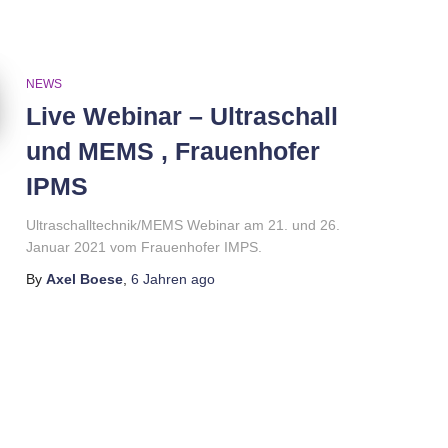
NEWS
Live Webinar – Ultraschall
und MEMS , Frauenhofer
IPMS
Ultraschalltechnik/MEMS Webinar am 21. und 26.
Januar 2021 vom Frauenhofer IMPS.
By
Axel Boese
,
6 Jahren
ago