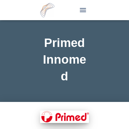
TOGGLE
NAVIGATION
Primed
Innome
d