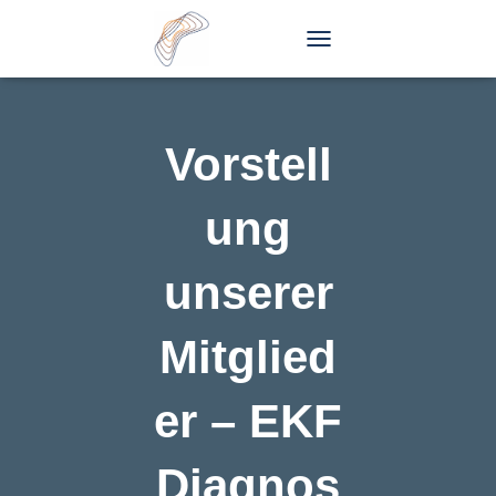
T
O
G
G
L
Vorstell
E
N
A
ung
V
I
G
unserer
A
T
I
Mitglied
O
N
er – EKF
Diagnos