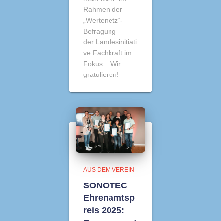
Rahmen der
„Wertenetz“-
Befragung
der Landesinitiati
ve Fachkraft im
Fokus. Wir
gratulieren!
AUS DEM VEREIN
SONOTEC
Ehrenamtsp
reis 2025: