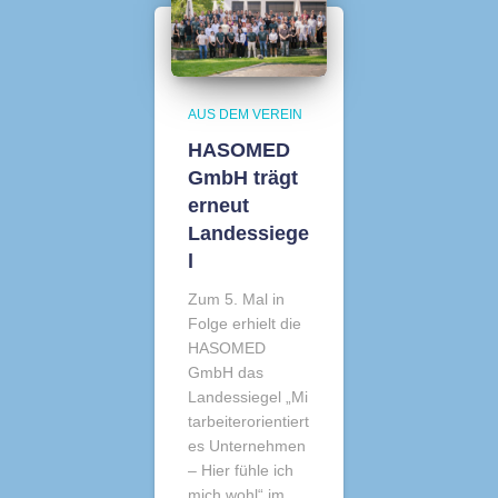
AUS DEM VEREIN
HASOMED
GmbH trägt
erneut
Landessiege
l
Zum 5. Mal in
Folge erhielt die
HASOMED
GmbH das
Landessiegel „Mi
tarbeiterorientiert
es Unternehmen
– Hier fühle ich
mich wohl“ im