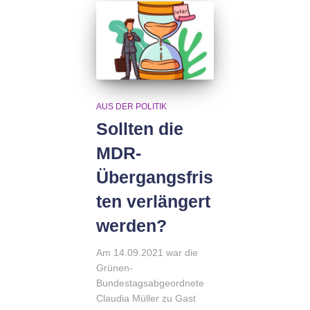
AUS DER POLITIK
Sollten die
MDR-
Übergangsfris
ten verlängert
werden?
Am 14.09.2021 war die
Grünen-
Bundestagsabgeordnete
Claudia Müller zu Gast