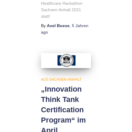
Healthcare Hackathon
Sachsen-Anhalt 2021
statt!
By
Axel Boese
,
5 Jahren
ago
AUS SACHSEN-ANHALT
„Innovation
Think Tank
Certification
Program“ im
April