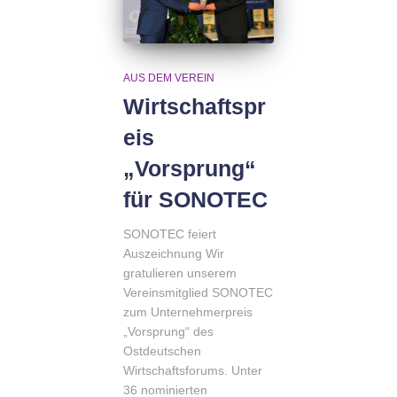
AUS DEM VEREIN
Wirtschaftspr
eis
„Vorsprung“
für SONOTEC
SONOTEC feiert
Auszeichnung Wir
gratulieren unserem
Vereinsmitglied SONOTEC
zum Unternehmerpreis
„Vorsprung“ des
Ostdeutschen
Wirtschaftsforums. Unter
36 nominierten