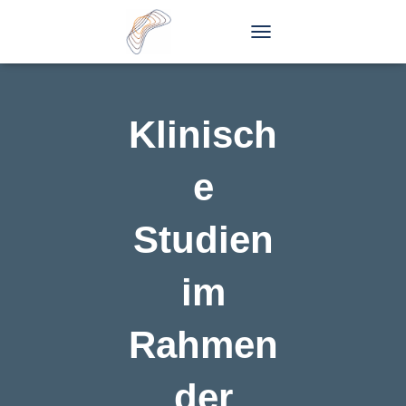
T
O
G
G
L
Klinisch
E
N
A
e
V
I
G
Studien
A
T
I
im
O
N
Rahmen
der