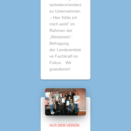
tarbeiterorientiert
es Unternehmen
– Hier fühle ich
mich wohl“ im
Rahmen der
„Wertenetz“-
Befragung
der Landesinitiati
ve Fachkraft im
Fokus. Wir
gratulieren!
AUS DEM VEREIN