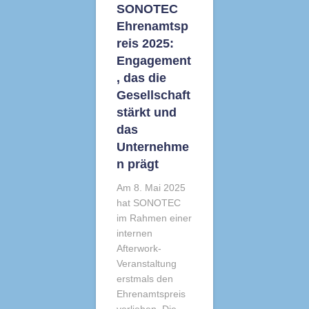
SONOTEC
Ehrenamtsp
reis 2025:
Engagement
, das die
Gesellschaft
stärkt und
das
Unternehme
n prägt
Am 8. Mai 2025
hat SONOTEC
im Rahmen einer
internen
Afterwork-
Veranstaltung
erstmals den
Ehrenamtspreis