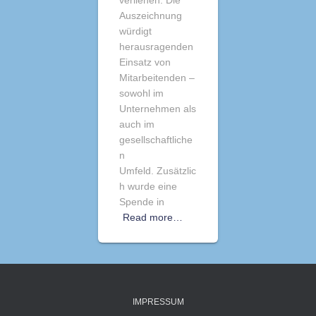
verliehen. Die
Auszeichnung
würdigt
herausragenden
Einsatz von
Mitarbeitenden –
sowohl im
Unternehmen als
auch im
gesellschaftliche
n
Umfeld. Zusätzlic
h wurde eine
Spende in
Read more…
IMPRESSUM