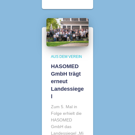
AUS DEM VEREIN
HASOMED
GmbH trägt
erneut
Landessiege
l
Zum 5. Mal in
Folge erhielt die
HASOMED
GmbH das
Landessiegel „Mi