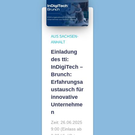
AUS SACHSEN-
ANHALT
Einladung
des tti:
InDigiTech –
Brunch:
Erfahrungsa
ustausch für
innovative
Unternehme
n
Zeit: 26.06.2025
9:00 (Einlass ab